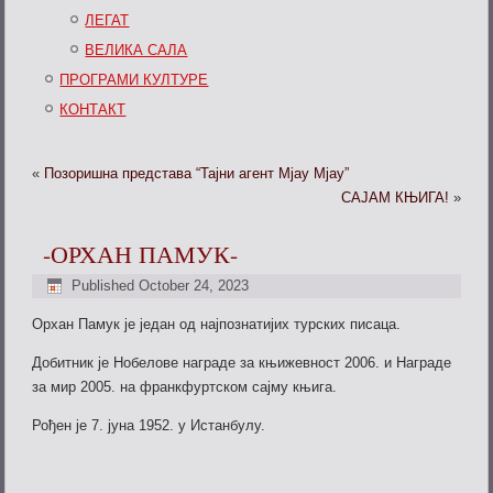
ЛЕГАТ
ВЕЛИКА САЛА
ПРОГРАМИ КУЛТУРЕ
КОНТАКТ
«
Позоришна представа “Тајни агент Мјау Мјау”
САЈАМ КЊИГА!
»
-ОРХАН ПАМУК-
Published
October 24, 2023
Орхан Памук је један од најпознатијих турских писаца.
Добитник је Нобелове награде за књижевност 2006. и Награде
за мир 2005. на франкфуртском сајму књига.
Рођен је 7. јуна 1952. у Истанбулу.