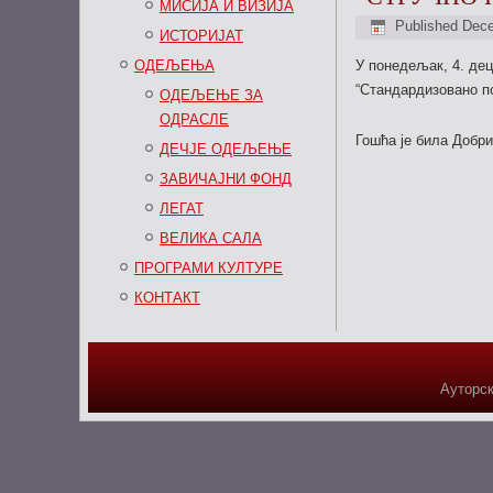
МИСИЈА И ВИЗИЈА
Published
Dece
ИСТОРИЈАТ
ОДЕЉЕЊА
У понедељак, 4. де
“Стандардизовано п
ОДЕЉЕЊЕ ЗА
ОДРАСЛЕ
Гошћа је била Добр
ДЕЧЈЕ ОДЕЉЕЊЕ
ЗАВИЧАЈНИ ФОНД
ЛЕГАТ
ВЕЛИКА САЛА
ПРОГРАМИ КУЛТУРЕ
КОНТАКТ
Ауторск