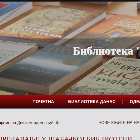
Библиотека "
ПОЧЕТНА
БИБЛИОТЕКА ДАНАС
ОД
преме на Дечијем одељењу!
НОВЕ КЊИГЕ НА Н
ПРЕДАВАЊЕ У ШАБАЧКОЈ БИБЛИОТЕЦИ