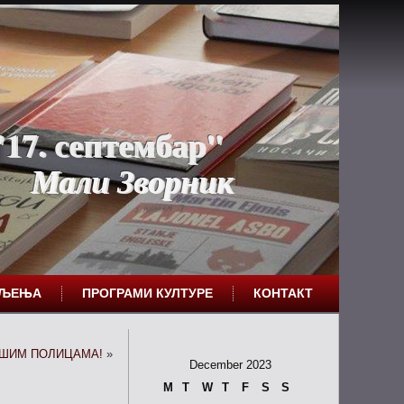
17. септембар"
Мали Зворник
ЕЉЕЊА
ПРОГРАМИ КУЛТУРЕ
КОНТАКТ
АШИМ ПОЛИЦАМА!
»
December 2023
M
T
W
T
F
S
S