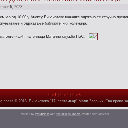
mber 5, 2023
цембар од 10.00 у Анексу Библиотеке шабачке одржано се стручно пред
опуњавање и одржавање библиотечких колекција.
ила Бегенишић, начелница Матичне службе НБС.
Link1
|
Link2
|
Link3
а права © 2018. Библиотека "17. септембар" Мали Зворник. Сва права з
Powered by
WordPress
and
WordPress Theme
created with Artisteer.