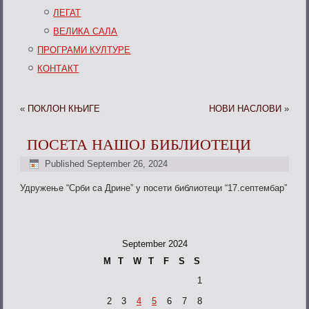
ЛЕГАТ
ВЕЛИКА САЛА
ПРОГРАМИ КУЛТУРЕ
КОНТАКТ
«
ПОКЛОН КЊИГЕ
НОВИ НАСЛОВИ
»
ПОСЕТА НАШОЈ БИБЛИОТЕЦИ
Published
September 26, 2024
Удружење “Срби са Дрине” у посети библиотеци “17.септембар”
September 2024
M
T
W
T
F
S
S
1
2
3
4
5
6
7
8