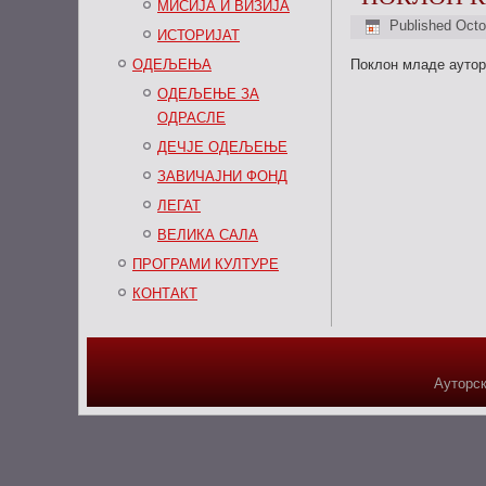
МИСИЈА И ВИЗИЈА
Published
Octo
ИСТОРИЈАТ
ОДЕЉЕЊА
Поклон младе аутор
ОДЕЉЕЊЕ ЗА
ОДРАСЛЕ
ДЕЧЈЕ ОДЕЉЕЊЕ
ЗАВИЧАЈНИ ФОНД
ЛЕГАТ
ВЕЛИКА САЛА
ПРОГРАМИ КУЛТУРЕ
КОНТАКТ
Ауторск