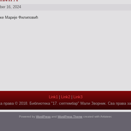
ber 16, 2024
ке Марије Филиповић
Link1
|
Link2
|
Link3
а права © 2018. Библиотека "17. септембар" Мали Зворник. Сва права з
Powered by
WordPress
and
WordPress Theme
created with Artisteer.