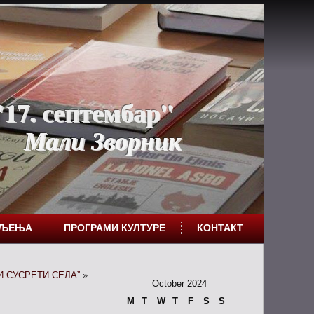
17. септембар"
Мали Зворник
ЕЉЕЊА
ПРОГРАМИ КУЛТУРЕ
КОНТАКТ
 СУСРЕТИ СЕЛА”
»
October 2024
M
T
W
T
F
S
S