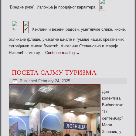
“Вредне руке”. Изложба је продајног карактера.
Хеклани и везени радови, уметничке слике, иконе,
осликане флаше, уникатне шнале и гумице наших креативних
суграђанки Милке Вукотић, Ангелине Стевановић и Марије
Николић само су…
Continue reading
→
ПОСЕТА САЈМУ ТУРИЗМА
Published
February 24, 2025
Део
колектива
Библиотеке
“17.
септембар”
Мали
Зворник, у