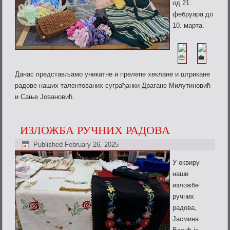
од 21.
фебруара до
10. марта.
Данас представљамо уникатне и прелепе хеклане и штрикане
радове наших талентованих
суграђанки Драгане Милутиновић
и Сање Јовановић.
ИЗЛОЖБА РУЧНИХ РАДОВА
Published
February 26, 2025
У оквиру
наше
изложбе
ручних
радова,
Јасмина