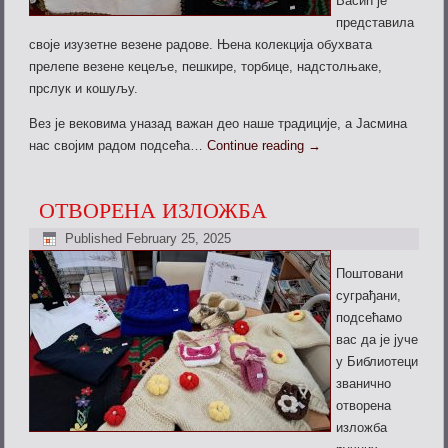
Васић је
представила
своје изузетне везене радове. Њена колекција обухвата
прелепе везене кецеље, пешкире, торбице,
надстолњаке,
прслук и кошуљу.
Вез је вековима уназад важан део наше традиције, а Јасмина
нас својим радом подсећа…
Continue reading
→
ОТВОРЕНА ИЗЛОЖБА
Published
February 25, 2025
Поштовани
суграђани,
подсећамо
вас да је јуче
у Библиотеци
званично
отворена
изложба