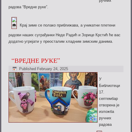
ручних
радова “Вредне руке”.
Крај зиме се полако приближава, а уникатни
плетени
радови наших суграђанки Неде Радић и Зорице Крстић ће вас
додатно угрејати у преосталим хладним зимским данима.
“ВРЕДНЕ РУКЕ”
Published
February 24, 2025
У
Библиотеци
17.
септембар
отворена је
изложба
ручних
радова