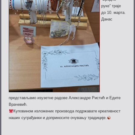
руке” траје
до 10. марта.
Данас
представљамо изузетне радове Александре Ристић и Едите
Врачевић.
Куповином изложених производа подржавате креативност
наших суграђанки и доприносите очувању традиције.