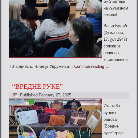
Библиотеке
на
љубазном
позиву!
Вања Булић
(Куманово,
17. јул 1947)
српски је
новинар,
књижевник и
ТВ водитељ. Члан је Удружења…
Continue reading
→
“ВРЕДНЕ РУКЕ”
Published
February 27, 2025
Изложба
ручних
радова
“Вредне
руке” траје