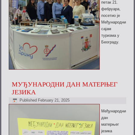
петак 21.
фебруара,
посетио је
Међународни
сајам
туризма у
Београду.
МУЂУНАРОДНИ ДАН МАТЕРЊЕГ
ЈЕЗИКА
Published
February 21, 2025
Међународни
дан
матерњег
језика