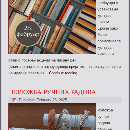
фебруара у
установама
културе
широм
Србије како
би се
промовисала
култура
читања и
ставио посебан акценат на писану реч.
„Књига је најтиши и најпоузданији пријатељ; најприступачнији и
најмудрији саветник…
Continue reading
→
ИЗЛОЖБА РУЧНИХ РАДОВА
Published
February 28, 2025
Изложба
ручних
радова
“Вредне