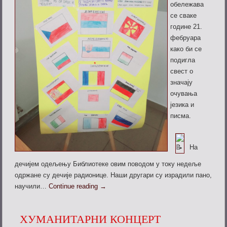
обележава
се сваке
године 21.
фебруара
како би се
подигла
свест о
значају
очувања
језика и
писма.
На
дечијем одељењу Библиотеке овим
поводом у току недеље
одржане су дечије радионице. Наши другари су израдили пано,
научили…
Continue reading
→
ХУМАНИТАРНИ КОНЦЕРТ