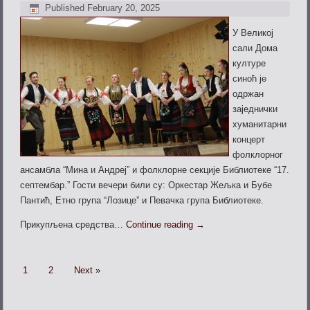
Published
February 20, 2025
У Великој
сали Дома
културе
синоћ је
одржан
заједнички
хуманитарни
концерт
фолклорног
ансамбла “Мина и Андреј” и фолклорне секције Библиотеке “17.
септембар.” Гости
вечери били су: Оркестар Жељка и Бубе
Пантић, Етно група “Лозице” и Певачка група Библиотеке.
Прикупљена средства…
Continue reading
→
1
2
Next »