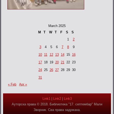
March 2025
M
T
W
T
F
S
S
1
2
3
4
5
6
7
8
9
10
11
12
13
14
15
16
17
18
19
20
21
22
23
24
25
26
27
28
29
30
31
« Feb
Apr »
Link1
|
Link2
|
Link3
Ауторска права © 2018. Библиотека "17. септембар" Мали
Зворник. Сва права задржана.