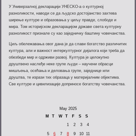
У Универзалној декларацији УНЕСKО-а о културној
разноликости, наводи се да људско достојанство захтева
ширење културе и образовања у циљу правде, слободе и
мира. Том историјском декларацијом државе света културну
разноликост признале су као заједничку баштину човечанства.
Циљ обележавања овог дана је да слави богатство различитих
култура, али и важност интеркултурног дијалога који треба да
обезбеди мир и одрживи развој. Култура је целокупно
друштвено наслеђе неке групе људи – научени обрасци
мишљења, осећања и деловања групе, заједнице или
друштва, те изрази тих образаца у материјалним објектима.
Све културе и цивилизације доприносе богатству човечанства.
May 2025
M
T
W
T
F
S
S
1
2
3
4
5
6
7
8
9
10
11