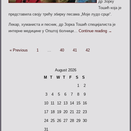
др Зорку
Тошић која је
представила своју трећу збирку песама „Моје лудо срце“.
Лекар, хуманиста и песник, др Зорка Тошић специјалиста је
интерне медицине у Општој болници…
Continue reading
→
« Previous
1
…
40
41
42
August 2026
M
T
W
T
F
S
S
1
2
3
4
5
6
7
8
9
10
11
12
13
14
15
16
17
18
19
20
21
22
23
24
25
26
27
28
29
30
31