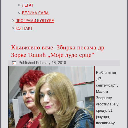
ЛЕГАТ
ВЕЛИКА САЛА
ПРОГРАМИ КУЛТУРЕ
КОНТАКТ
Књижевно вече: Збирка песама др
Зорке Тошић „Моје лудо срце“
Published
February 18, 2018
Библиотека
„17.
септембар“ у
Малом
Зворнику
угостила је у
среду, 31.
јануара,
песникињу