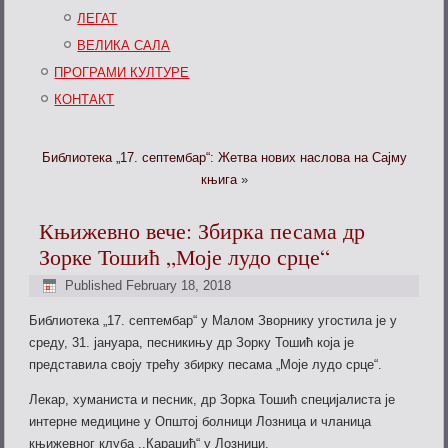
ЛЕГАТ
ВЕЛИКА САЛА
ПРОГРАМИ КУЛТУРЕ
КОНТАКТ
Библиотека „17. септембар“: Жетва нових наслова на Сајму
књига
»
Књижевно вече: Збирка песама др
Зорке Тошић „Моје лудо срце“
Published
February 18, 2018
Библиотека „17. септембар“ у Малом Зворнику угостила је у
среду, 31. јануара, песникињу др Зорку Тошић која је
представила своју трећу збирку песама „Моје лудо срце“.
Лекар, хуманиста и песник, др Зорка Тошић специјалиста је
интерне медицине у Општој болници Лозница и чланица
књижевног клуба ,,Караџић“ у Лозници.