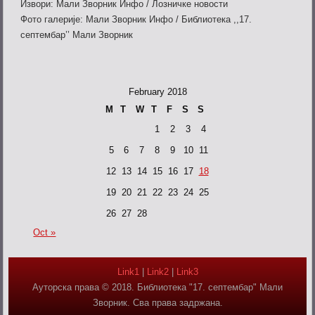
Извори: Мали Зворник Инфо / Лозничке новости
Фото галерије: Мали Зворник Инфо / Библиотека ,,17.
септембар’’ Мали Зворник
February 2018
M
T
W
T
F
S
S
1
2
3
4
5
6
7
8
9
10
11
12
13
14
15
16
17
18
19
20
21
22
23
24
25
26
27
28
Oct »
Link1
|
Link2
|
Link3
Ауторска права © 2018. Библиотека "17. септембар" Мали
Зворник. Сва права задржана.