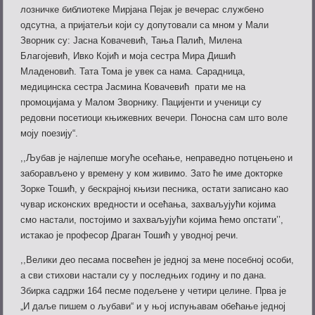
лозничке библиотеке Мирјана Пејак је вечерас службено
одсутна, а пријатељи који су допутовали са мном у Мали
Зворник су: Јасна Ковачевић, Тања Палић, Милена
Благојевић, Ивко Којић и моја сестра Мира Дишић
Младеновић. Тата Тома је увек са нама. Сарадница,
медицинска сестра Јасмина Ковачевић прати ме на
промоцијама у Малом Зворнику. Пацијенти и ученици су
редовни посетиоци књижевних вечери. Поносна сам што воле
моју поезију“.
,,Љубав је најлепше могуће осећање, неправедно потцењено и
заборављено у времену у ком живимо. Зато ће име докторке
Зорке Тошић, у бескрајној књизи песника, остати записано као
чувар исконских вредности и осећања, захваљујући којима
смо настали, постојимо и захваљујући којима ћемо опстати’’,
истакао је професор Драган Тошић у уводној речи.
,,Велики део песама посвећен је једној за мене посебној особи,
а сви стихови настали су у последњих годину и по дана.
Збирка садржи 164 песме подељене у четири целине. Прва је
„И даље пишем о љубави“ и у њој испуњавам обећање једној