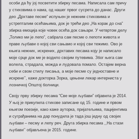
особи да ћу јој посветити збирку песама. Написала сам причу
у стиховима о нама, од нашег првог сусрета до данас. Други
део „Дрхтаве песме“ испуњен је нежним стиховима и
устрепталим осећањима, док је трећи део „На корак до сна“
збирка емоција које човек осећа док сањари. У четвртом делу
„Толико ми је лепо“, сабрала сам песме о лепоти живота и
праве љубави о којој сви сањамо и којој сви тежимо. Ово је
књига нежних, искрених, дрхтавих песама коју је написало
моје срце док ме је водило својим путевима. Због њега сам
волела, страдала, можда и лудовала помало. Остајем верна
себи и свом стилу писања, а моје песме су једноставне и
искрене’’, каже докторка Зорка, цењени лекар интерниста у
лозничкој Општој болници.
Своју прву збирку песама “Све моје љубави” објавила је 2014.
У њој је прикупила стихове записане од 15. године и првом
књигом поезије, како каже ауторка, пријатељима, пацијентима
и суграђанима на дар понудила је тада још једну од својих
љубави – песму и лепу реч. Друга збирка песама ,,На стази
љубави’’ објављена је 2015. године.