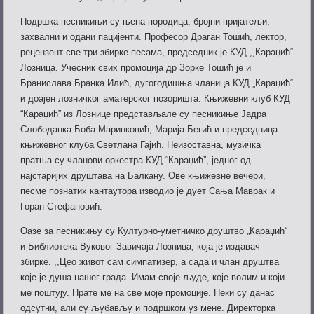
Подршка песникињи су њена породица, бројни пријатељи,
захвални и одани пацијенти. Професор Драган Тошић, лектор,
рецензент све три збирке песама, председник је КУД ,,Караџић“
Лозница. Учесник свих промоција др Зорке Тошић је и
Бранислава Бранка Илић, дугогодишња чланица КУД „Караџић“
и доајен лозничког аматерског позоришта. Књижевни клуб КУД
“Караџић” из Лознице представљале су песникиње Јадра
Слободанка Боба Маринковић, Марија Бегић и председница
књижевног клуба Светлана Гајић. Неизоставна, музичка
пратња су чланови оркестра КУД “Караџић”, једног од
најстаријих друштава на Балкану. Ове књижевне вечери,
песме познатих кантаутора изводио је дует Сања Маврак и
Горан Стефановић.
Оазе за песникињу су Културно-уметничко друштво „Караџић“
и Библиотека Вуковог Завичаја Лозница, која је издавач
збирке. ,,Цео живот сам симпатизер, а сада и члан друштва
које је душа нашег града. Имам своје људе, које волим и који
ме поштују. Прате ме на све моје промоције. Неки су данас
одсутни, али су љубављу и подршком уз мене. Директорка