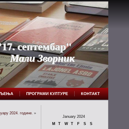
17. септембар"
Мали Зворник
ЕЉЕЊА
ПРОГРАМИ КУЛТУРЕ
КОНТАКТ
нуару 2024. године.
»
January 2024
M
T
W
T
F
S
S