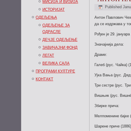
МИСИЈА И ВИЗИЈА
Published
Janu
ИСТОРИЈАТ
ОДЕЉЕЊА
Антон Павлович Чехо
да се издржава у то
ОДЕЉЕЊЕ ЗА
ОДРАСЛЕ
Рођен је 29. јануара
ДЕЧЈЕ ОДЕЉЕЊЕ
Значајнија дела:
ЗАВИЧАЈНИ ФОНД
Драме:
ЛЕГАТ
ВЕЛИКА САЛА
Галеб (рус. Чайка) (
ПРОГРАМИ КУЛТУРЕ
Ујка Вања (рус. Дяд
КОНТАКТ
Три сестре (рус. Три
Вишњик (рус. Вишнё
Збирке прича:
Мелпоменине бајке 
Шарене приче (1886