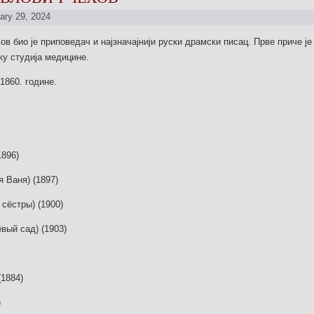
ary 29, 2024
в био је приповедач и најзначајнији руски драмски писац. Прве приче је
ку студија медицине.
 1860. године.
1896)
я Ваня) (1897)
 сёстры) (1900)
вый сад) (1903)
(1884)
)