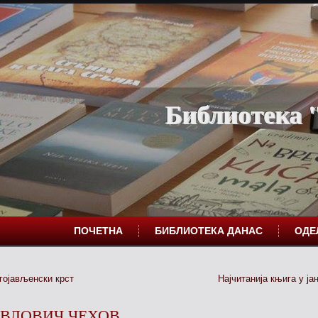
Библиотека "
ПОЧЕТНА
БИБЛИОТЕКА ДАНАС
ОД
гојављенски крст
Најчитанија књига у ја
ВЛОВИЧ ЧЕХОВ