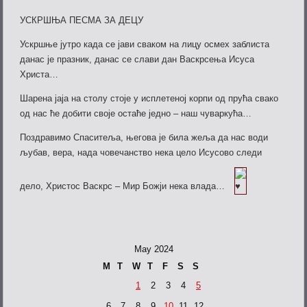
УСКРШЊА ПЕСМА ЗА ДЕЦУ
Ускршње јутро када се јави сваком на лицу осмех заблиста
данас је празник, данас се слави дан Васкрсења
Исуса
Христа…
Шарена jaја на столу стоје у исплетеној корпи од прућа свако
од нас ће добити своје остаће једно – наш чуваркућа…
Поздравимо Спаситеља, његова је била жеља да нас води
љубав, вера, нада човечанство нека цело Исусово следи
дело, Христос Васкрс – Мир Божји нека влада…
May 2024
M
T
W
T
F
S
S
1
2
3
4
5
6
7
8
9
10
11
12