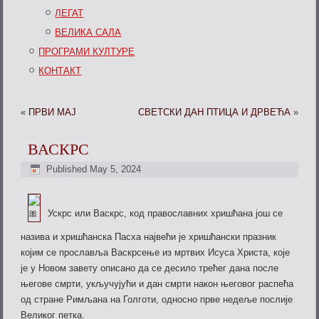
ЛЕГАТ
ВЕЛИКА САЛА
ПРОГРАМИ КУЛТУРЕ
КОНТАКТ
«
ПРВИ МАЈ
СВЕТСКИ ДАН ПТИЦА И ДРВЕЋА
»
ВАСКРС
Published
May 5, 2024
Ускрс или Васкрс, код православних хришћана још се
назива и хришћанска Пасха највећи је хришћански празник
којим се прославља Bаскрсење из мртвих Исуса Христа, које
је у Новом завету описано да се десило трећег дана после
његове смрти, укључујући и дан смрти након његовог распећа
од стране Римљана на Голготи, односно прве недеље послије
Великог петка.