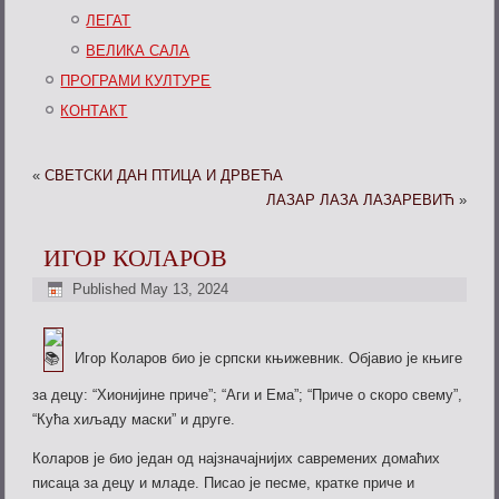
ЛЕГАТ
ВЕЛИКА САЛА
ПРОГРАМИ КУЛТУРЕ
КОНТАКТ
«
СВЕТСКИ ДАН ПТИЦА И ДРВЕЋА
ЛАЗАР ЛАЗА ЛАЗАРЕВИЋ
»
ИГОР КОЛАРОВ
Published
May 13, 2024
Игор Коларов био је српски књижевник. Објавио је књиге
за децу: “Хионијине приче”; “Аги и Ема”; “Приче о скоро свему”,
“Кућа хиљаду маски” и друге.
Коларов је био један од најзначајнијих савремених домаћих
писаца за децу и младе. Писао је песме, кратке приче и