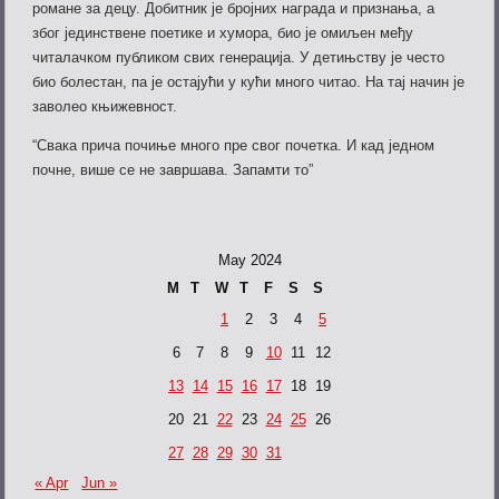
романе за децу. Добитник је бројних награда и признања, а
због јединствене поетике и хумора, био је омиљен међу
читалачком публиком свих генерација. У детињству је често
био болестан, па је остајући у кући много
читао. На тај начин је
заволео књижевност.
“Свака прича почиње много пре свог почетка. И кад једном
почне, више се не завршава. Запамти то”
May 2024
M
T
W
T
F
S
S
1
2
3
4
5
6
7
8
9
10
11
12
13
14
15
16
17
18
19
20
21
22
23
24
25
26
27
28
29
30
31
« Apr
Jun »