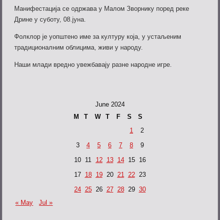
Манифестација се одржава у Малом Зворнику поред реке
Дрине у суботу, 08.јуна.
Фолклор је уопштено име за културу која, у устаљеним
традиционалним облицима, живи у народу.
Наши млади вредно увежбавају разне народне игре.
June 2024
M
T
W
T
F
S
S
1
2
3
4
5
6
7
8
9
10
11
12
13
14
15
16
17
18
19
20
21
22
23
24
25
26
27
28
29
30
« May
Jul »