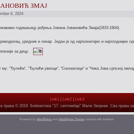
ВАНОВИЋ ЗМАЈ
mber 6, 2024
ежавамо годишњицу рођења Јована Јовановића Змаја(1833-1904).
преводилац, уредник и лекар. Један је од најпознатијих и најплоднијих ср
поезије за децу.
у му: “Ђулићи”, “Ђулићи увеоци”, “Снохватице” и “Чика Јова српској омла
Link1
|
Link2
|
Link3
а права © 2018. Библиотека "17. септембар" Мали Зворник. Сва права з
Powered by
WordPress
and
WordPress Theme
created with Artisteer.