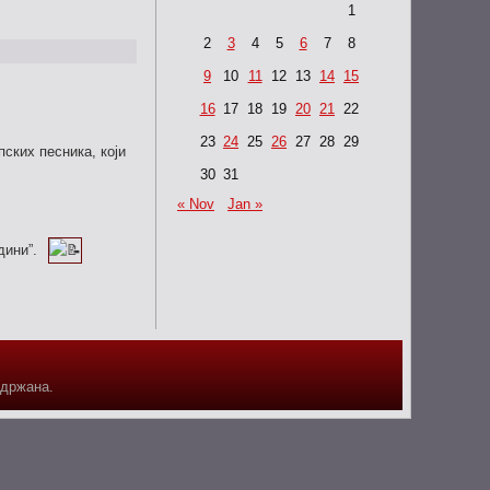
1
2
3
4
5
6
7
8
9
10
11
12
13
14
15
16
17
18
19
20
21
22
23
24
25
26
27
28
29
пских песника, који
30
31
« Nov
Jan »
дини”.
адржана.