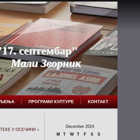
17. септембар"
Мали Зворник
ЕЉЕЊА
ПРОГРАМИ КУЛТУРЕ
КОНТАКТ
December 2024
ТЕКЕ У ОСЕЧИНИ
»
M
T
W
T
F
S
S