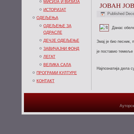
МИСИЈА И ВИЗИЈА
ЈОВАН ЈО
ИСТОРИЈАТ
Published
Dece
ОДЕЉЕЊА
ОДЕЉЕЊЕ ЗА
Данас обел
ОДРАСЛЕ
ДЕЧЈЕ ОДЕЉЕЊЕ
Змај је био песник, 
ЗАВИЧАЈНИ ФОНД
је поставио темеље 
ЛЕГАТ
ВЕЛИКА САЛА
Најпознатија дела с
ПРОГРАМИ КУЛТУРЕ
КОНТАКТ
Ауторск