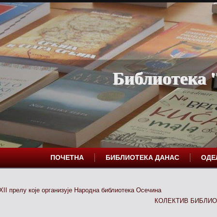
Библиотека "
ПОЧЕТНА
БИБЛИОТЕКА ДАНАС
ОД
XII прелу које организује Народна библиотека Осечина
КОЛЕКТИВ БИБЛИО