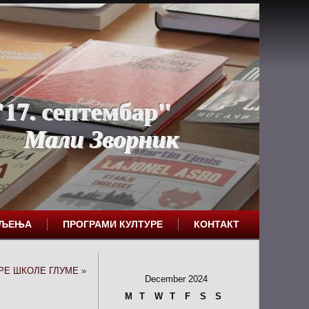
17. септембар"
Мали Зворник
ЕЉЕЊА
ПРОГРАМИ КУЛТУРЕ
КОНТАКТ
РЕ ШКОЛЕ ГЛУМЕ
»
December 2024
M
T
W
T
F
S
S