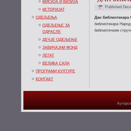
МИСИЈА И ВИЗИЈА
Published
Dece
ИСТОРИЈАТ
ОДЕЉЕЊА
Дан библиотекара 
библиотекара Народн
ОДЕЉЕЊЕ ЗА
библиотечким стру
ОДРАСЛЕ
ДЕЧЈЕ ОДЕЉЕЊЕ
ЗАВИЧАЈНИ ФОНД
ЛЕГАТ
ВЕЛИКА САЛА
ПРОГРАМИ КУЛТУРЕ
КОНТАКТ
Ауторск