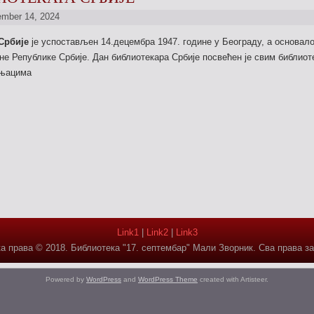
mber 14, 2024
Србије
је успостављен 14.децембра 1947. године у Београду, а основало
е Републике Србије. Дан библиотекара Србије посвећен је свим библиот
чњацима
Link1
|
Link2
|
Link3
а права © 2018. Библиотека "17. септембар" Мали Зворник. Сва права з
Powered by
WordPress
and
WordPress Theme
created with Artisteer.