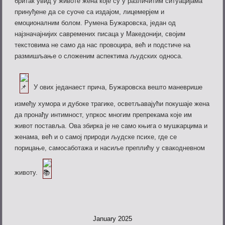
бритак увид у животе жена које су у различитим ситуацијама
принуђене да се суоче са издајом, лицемерјем и
емоционалним болом. Румена Бужаровска, један од
најзначајнијих савремених писаца у Македонији, својим
текстовима не само да нас провоцира, већ и подстиче на
размишљање о сложеним аспектима људских
односа.
У ових једанаест прича, Бужаровска вешто маневрише
између хумора и дубоке трагике, осветљавајући покушаје жена
да пронађу интимност, упркос многим препрекама које им
живот поставља. Ова збирка је не само књига о мушкарцима и
женама, већ и о самој природи људске психе, где се
порицање, самосаботажа и насиље преплићу у свакодневном
животу.
January 2025