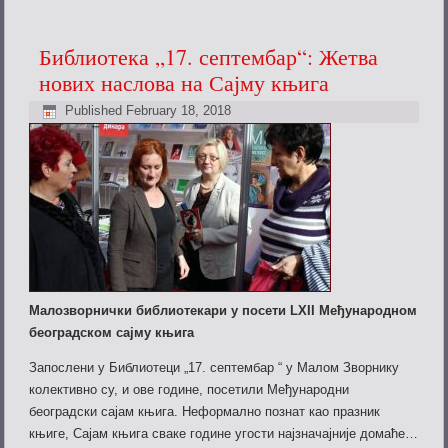
Библиотека „17. септембар“: Жетва
нових наслова на Сајму књига
Published
February 18, 2018
Малозворнички библиотекари у посети LXII Међународном
београдском сајму књига
Запослени у Библиотеци „17. септембар “ у Малом Зворнику
колективно су, и ове године, посетили Међународни
београдски сајам књига. Неформално познат као празник
књиге, Сајам књига сваке године угости најзначајније домаће…