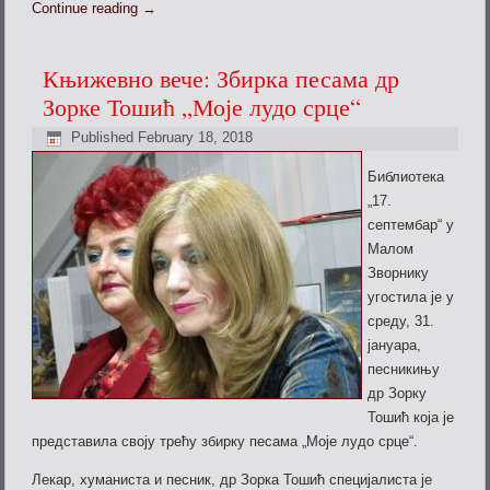
Continue reading
→
Књижевно вече: Збирка песама др
Зорке Тошић „Моје лудо срце“
Published
February 18, 2018
Библиотека
„17.
септембар“ у
Малом
Зворнику
угостила је у
среду, 31.
јануара,
песникињу
др Зорку
Тошић која је
представила своју трећу збирку песама „Моје лудо срце“.
Лекар, хуманиста и песник, др Зорка Тошић специјалиста је