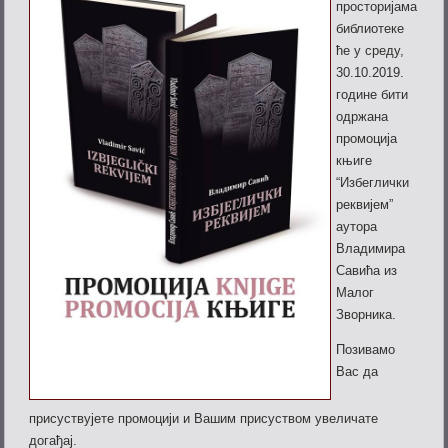
просторијама
библиотеке
ће у среду,
30.10.2019.
године бити
одржана
промоција
књиге
“Избеглички
реквијем”
аутора
Владимира
Савића из
Малог
Зворника.
Позивамо
Вас да
присуствујете промоцији и Вашим присуством увеличате
догађај.