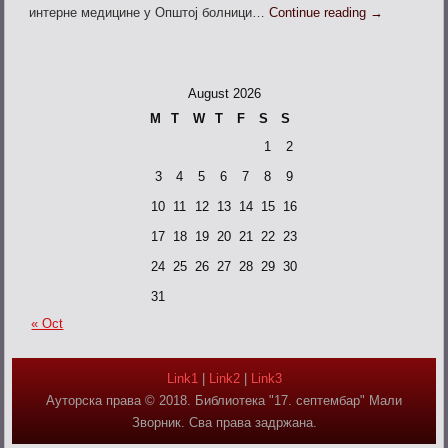
интерне медицине у Општој болници…
Continue reading
→
August 2026
M
T
W
T
F
S
S
1
2
3
4
5
6
7
8
9
10
11
12
13
14
15
16
17
18
19
20
21
22
23
24
25
26
27
28
29
30
31
« Oct
Link1
|
Link2
|
Link3
Ауторска права © 2018. Библиотека "17. септембар" Мали
Зворник. Сва права задржана.