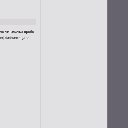
ле читалачке пробе
ој библиотеци за