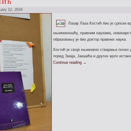
ТИЋ
uary 12, 2024
Лазар Лаза Костић био је српски е
књижевношћу, правним наукама, новинарст
образовању је био доктор правних наука.
Костић је своје књижевно стварање почео у
поред Змаја, Јакшића и других врло истак
Continue reading
→