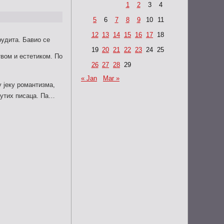
1
2
3
4
5
6
7
8
9
10
11
12
13
14
15
16
17
18
рудита. Бавио се
19
20
21
22
23
24
25
вом и естетиком. По
26
27
28
29
« Jan
Mar »
 јеку романтизма,
нутих писаца. Па…