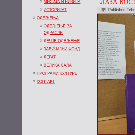
ЛАЗА КОС
МИСИЈА И ВИЗИЈА
ИСТОРИЈАТ
Published
Febr
ОДЕЉЕЊА
ОДЕЉЕЊЕ ЗА
ОДРАСЛЕ
ДЕЧЈЕ ОДЕЉЕЊЕ
ЗАВИЧАЈНИ ФОНД
ЛЕГАТ
ВЕЛИКА САЛА
ПРОГРАМИ КУЛТУРЕ
КОНТАКТ