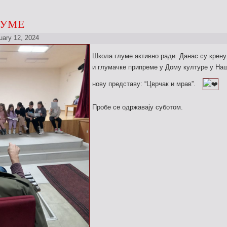
ЛУМЕ
uary 12, 2024
Школа глуме активно ради. Данас су крену
и глумачке припреме у Дому културе у Наш
нову представу: “Цврчак и мрав”.
Пробе се одржавају суботом.