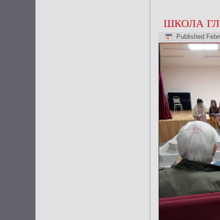
ШКОЛА Г
Published
Febr