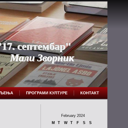
17. септембар"
Мали Зворник
ЕЉЕЊА
ПРОГРАМИ КУЛТУРЕ
КОНТАКТ
February 2024
M
T
W
T
F
S
S