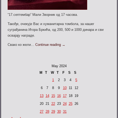
“17.септембар” Мали Зворник од 17 часова.
Такође, очекује Вас и хуманитарна томбола, за нашег
суграђанина Игора Бркића, од 200, 500 и 1000 динара и сви
освајају награде.
Свако ко жели…
Continue reading
→
May 2024
M
T
W
T
F
S
S
1
2
3
4
5
6
7
8
9
10
11
12
13
14
15
16
17
18
19
20
21
22
23
24
25
26
27
28
29
30
31