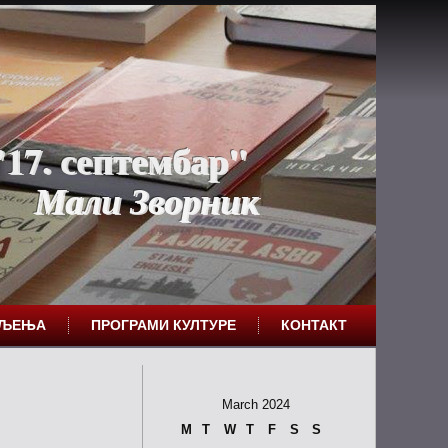
17. септембар"
Мали Зворник
ЕЉЕЊА
ПРОГРАМИ КУЛТУРЕ
КОНТАКТ
March 2024
M
T
W
T
F
S
S