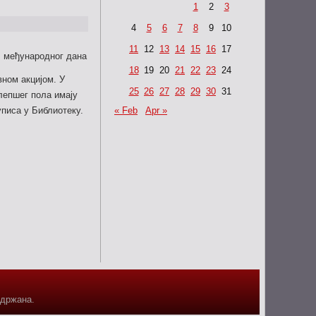
1
2
3
4
5
6
7
8
9
10
11
12
13
14
15
16
17
, међународног дана
18
19
20
21
22
23
24
ном акцијом. У
25
26
27
28
29
30
31
 лепшег пола имају
писа у Библиотеку.
« Feb
Apr »
адржана.