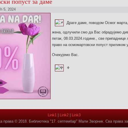
ски попуст за даме
h 5, 2024
Драге даме, поводом Осмог марта
жена, одлучили смо да Вас обрадујемо див
петак, 08.03.2024.године., све припаднице
право на осмомартовски попуст приликом у
Очекујемо Вас.
⚘️
Link1
|
Link2
|
Link3
а права © 2018. Библиотека "17. септембар" Мали Зворник. Сва права з