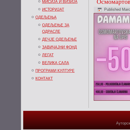
Осмомартов
МИСИЈА И ВИЗИЈА
ИСТОРИЈАТ
Published
Marc
ОДЕЉЕЊА
ОДЕЉЕЊЕ ЗА
ОДРАСЛЕ
ДЕЧЈЕ ОДЕЉЕЊЕ
ЗАВИЧАЈНИ ФОНД
ЛЕГАТ
ВЕЛИКА САЛА
ПРОГРАМИ КУЛТУРЕ
КОНТАКТ
Ауторск