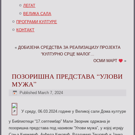
ЛЕГАТ
ВЕЛИКА САЛА
ПРОГРАМИ КУЛТУРЕ
КОНТАКТ
«
ДОБИЈЕНА СРЕДСТВА ЗА РЕАЛИЗАЦИЈУ ПРОЈЕКТА
“КУЛТУРНО СРЦЕ МАЛОГ…
ОСМИ МАРТ
»
ПОЗОРИШНА ПРЕДСТАВА “УЛОВИ
МУЖА”
Published
March 7, 2024
У среду, 06.03.2024.године у Великој сали Дома културе
у Библиотеци “17.септембар” Мали Зворник одржана је
позоришна представа под називом “Улови мужа”, у којој играју
Соња Кнежевић, Анђела Киковић, Владимир Тешовић и Јанко