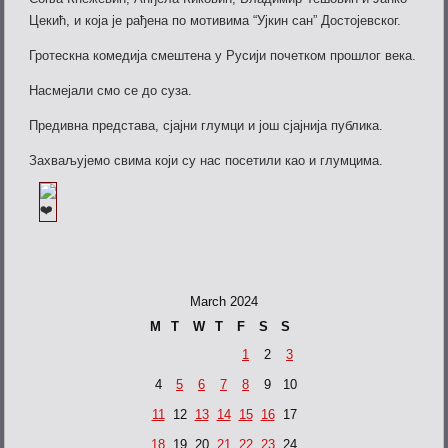
Цекић, и која је рађена по мотивима “Ујкин сан” Достојевског.
Гротескна комедија смештена у Русији почетком прошлог века.
Насмејали смо се до суза.
Предивна представа, сјајни глумци и још сјајнија публика.
Захваљујемо свима који су нас посетили као и глумцима.
March 2024
M
T
W
T
F
S
S
1
2
3
4
5
6
7
8
9
10
11
12
13
14
15
16
17
18
19
20
21
22
23
24