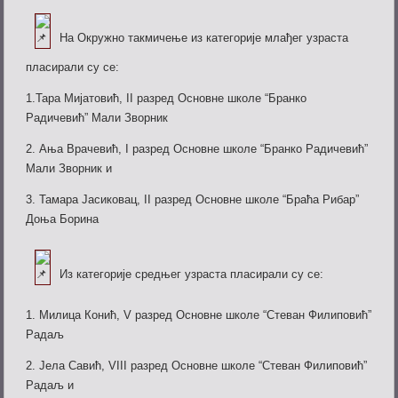
На Окружно такмичење из категорије млађег узраста
пласирали су се:
1.Тара Мијатовић, II разред Основне школе “Бранко
Радичевић” Мали Зворник
2. Ања Врачевић, I разред Основне школе “Бранко Радичевић”
Мали Зворник и
3.
Тамара Јасиковац, II разред Основне школе “Браћа Рибар”
Доња Борина
Из категорије средњег узраста пласирали су се:
1. Милица Конић, V разред Основне школе “Стеван Филиповић”
Радаљ
2. Јела Савић, VIII разред Основне школе “Стеван Филиповић”
Радаљ и