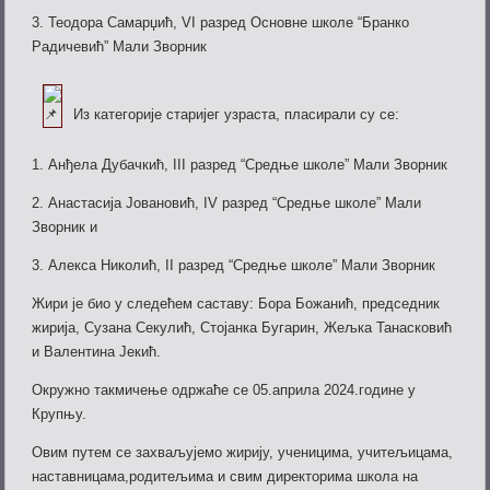
3. Теодора Самарџић, VI разред Основне школе “Бранко
Радичевић” Мали Зворник
Из категорије старијег узраста, пласирали су се:
1. Анђела Дубачкић, III разред “Средње школе” Мали Зворник
2. Анастасија Јовановић, IV разред “Средње школе” Мали
Зворник и
3. Алекса Николић, II разред “Средње школе” Мали Зворник
Жири је био у следећем саставу: Бора Божанић, председник
жирија, Сузана Секулић, Стојанка Бугарин, Жељка Танасковић
и Валентина Јекић.
Окружно такмичење одржаће се 05.априла 2024.године у
Крупњу.
Овим путем се захваљујемо жирију, ученицима, учитељицама,
наставницама,родитељима и свим директорима школа на