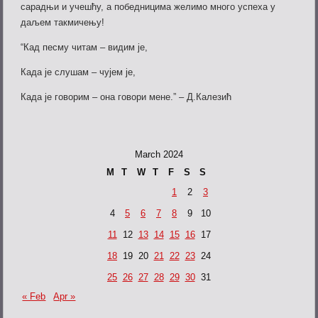
сарадњи и учешћу, а победницима желимо много успеха у
даљем такмичењу!
“Кад песму читам – видим је,
Када је слушам – чујем је,
Када је говорим – она говори мене.” – Д.Калезић
March 2024
M
T
W
T
F
S
S
1
2
3
4
5
6
7
8
9
10
11
12
13
14
15
16
17
18
19
20
21
22
23
24
25
26
27
28
29
30
31
« Feb
Apr »