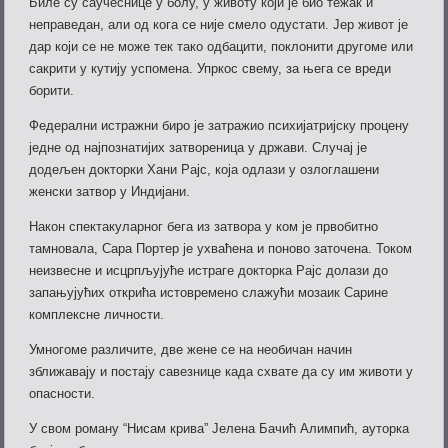
Биле су саучеснице у болу, у животу који је био тежак и
неправедан, али од кога се није смело одустати. Јер живот је
дар који се не може тек тако одбацити, поклонити другоме или
сакрити у кутију успомена. Упркос свему, за њега се вреди
борити.
Федерални истражни биро је затражио психијатријску процену
једне од најпознатијих затвореница у држави. Случај је
додељен докторки Хани Рајс, која одлази у озлоглашени
женски затвор у Индијани.
Након спектакуларног бега из затвора у ком је првобитно
тамновала, Сара Портер је ухваћена и поново заточена. Током
неизвесне и исцрпљујуће истраге докторка Рајс долази до
запањујућих открића истовремено слажући мозаик Сарине
комплексне личности.
Умногоме различите, две жене се на необичан начин
зближавају и постају савезнице када схвате да су им животи у
опасности.
У свом роману “Нисам крива” Јелена Бачић Алимпић, ауторка