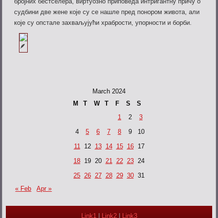
бројних бестселера, виртуозно приповеда интригантну причу о
судбини две жене које су се нашле пред понором живота, али
које су опстале захваљујући храбрости, упорности и борби.
March 2024
M
T
W
T
F
S
S
1
2
3
4
5
6
7
8
9
10
11
12
13
14
15
16
17
18
19
20
21
22
23
24
25
26
27
28
29
30
31
« Feb
Apr »
Link1
|
Link2
|
Link3