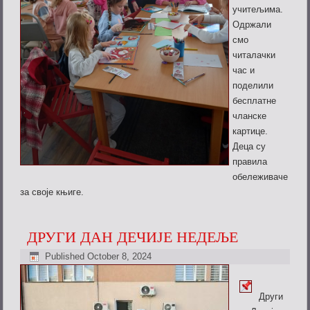
учитељима.
Одржали
смо
читалачки
час и
поделили
бесплатне
чланске
картице.
Деца су
правила
обележиваче
за своје књиге.
ДРУГИ ДАН ДЕЧИЈЕ НЕДЕЉЕ
Published
October 8, 2024
Други