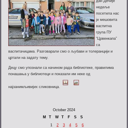
дан Дечије
недеље
посетила нас
је мешовита
васпитна
група ПУ
“Црвенкапа”
са
васпитачицама. Разговарали смо о љубави и толеранцији и
цртали на задату тему.
Децу смо упознали са начином рада библиотеке, правилима
понашања у библиотеци и показали им неке од
најзанимљивијих сликовница.
October 2024
M
T
W
T
F
S
S
1
2
3
4
5
6