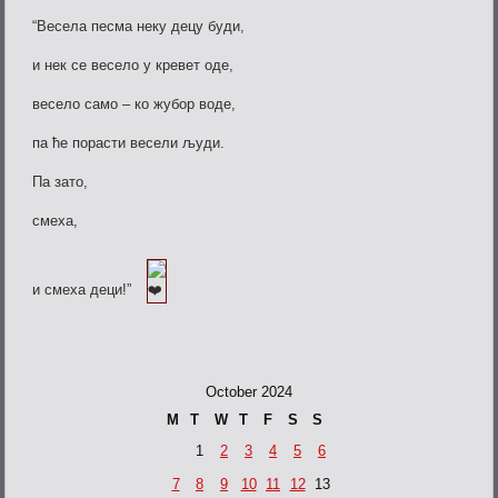
“Весела песма неку децу буди,
и нек се весело у кревет оде,
весело само – ко жубор воде,
па
ће порасти весели људи.
Па зато,
смеха,
и смеха деци!”
October 2024
M
T
W
T
F
S
S
1
2
3
4
5
6
7
8
9
10
11
12
13