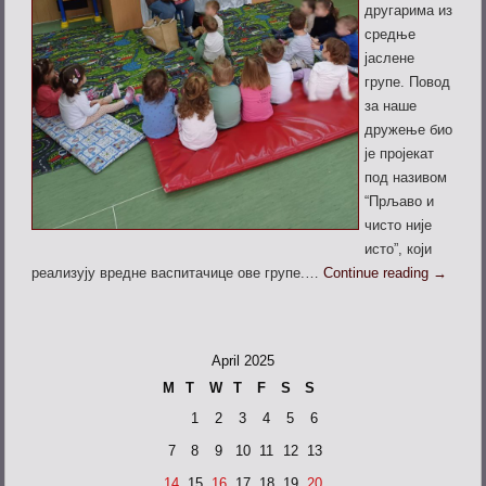
другарима из
средње
јаслене
групе. Повод
за наше
дружење био
је пројекат
под називом
“
Прљаво и
чисто није
исто”, који
реализују вредне васпитачице ове групе.…
Continue reading
→
April 2025
M
T
W
T
F
S
S
1
2
3
4
5
6
7
8
9
10
11
12
13
14
15
16
17
18
19
20