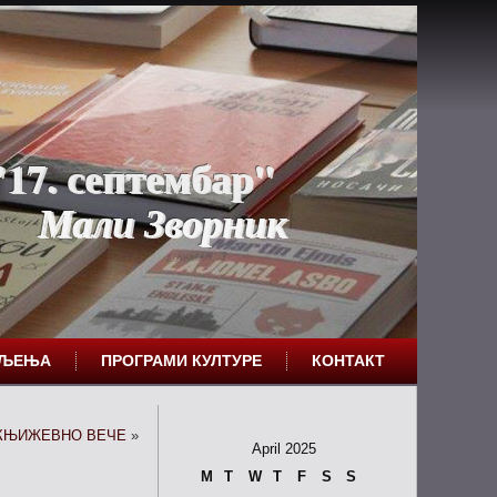
17. септембар"
Мали Зворник
ЕЉЕЊА
ПРОГРАМИ КУЛТУРЕ
КОНТАКТ
КЊИЖЕВНО ВЕЧЕ
»
April 2025
M
T
W
T
F
S
S