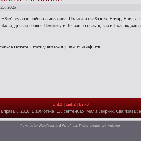
 25, 2025
тембар” редовно набавља часописе: Политикин забавник, Базар, Блиц же
о биље; дневне новине Политику и Вечерње н
овости, као и Глас подриња
сописе можете читати у читаоници или их изнајмити.
Link1
|
Link2
|
Link3
а права © 2018. Библиотека "17. септембар" Мали Зворник. Сва права з
Powered by
WordPress
and
WordPress Theme
created with Artisteer.