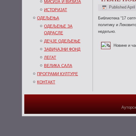
МИСИЈА И ВИЗИЈА
Published
April
ИСТОРИЈАТ
ОДЕЉЕЊА
Библиотека “17 сеп
политику и Лековит
ОДЕЉЕЊЕ ЗА
недељно.
ОДРАСЛЕ
ДЕЧЈЕ ОДЕЉЕЊЕ
Новине и ча
ЗАВИЧАЈНИ ФОНД
ЛЕГАТ
ВЕЛИКА САЛА
ПРОГРАМИ КУЛТУРЕ
КОНТАКТ
Ауторск