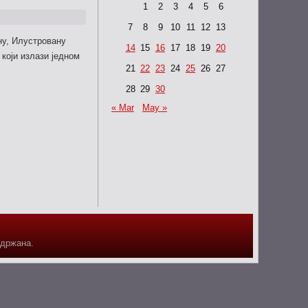
1
2
3
4
5
6
7
8
9
10
11
12
13
ну, Илустровану
14
15
16
17
18
19
20
 који излази једном
21
22
23
24
25
26
27
28
29
30
« Mar
May »
адржана.