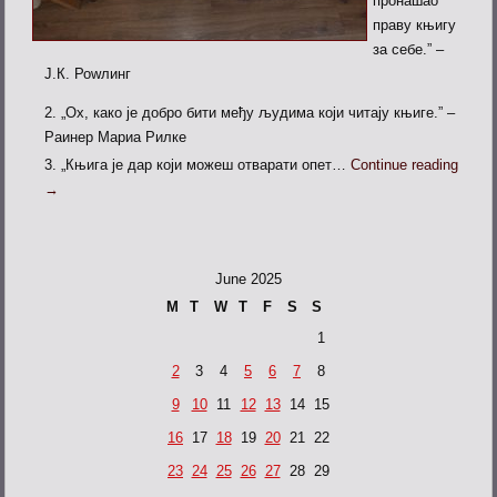
пронашао
праву књигу
за себе.” –
Ј.К. Роwлинг
„Ох, како је добро бити међу људима који читају књиге.” –
Раинер Мариа Рилке
„Књига је дар који можеш отварати опет…
Continue reading
→
June 2025
M
T
W
T
F
S
S
1
2
3
4
5
6
7
8
9
10
11
12
13
14
15
16
17
18
19
20
21
22
23
24
25
26
27
28
29