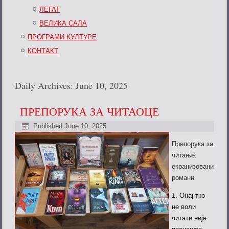
ЛЕГАТ
ВЕЛИКА САЛА
ПРОГРАМИ КУЛТУРЕ
КОНТАКТ
Daily Archives:
June 10, 2025
ПРЕПОРУКА ЗА ЧИТАОЦЕ
Published
June 10, 2025
Препорука за
читање:
екранизовани
романи
Онај тко
не воли
читати није