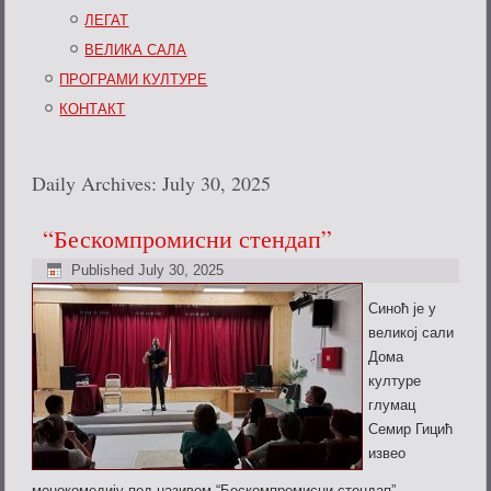
ЛЕГАТ
ВЕЛИКА САЛА
ПРОГРАМИ КУЛТУРЕ
КОНТАКТ
Daily Archives:
July 30, 2025
“Бескомпромисни стендап”
Published
July 30, 2025
Синоћ је у
великој сали
Дома
културе
глумац
Семир Гицић
извео
монокомедију под називом “Бескомпромисни стендап”.