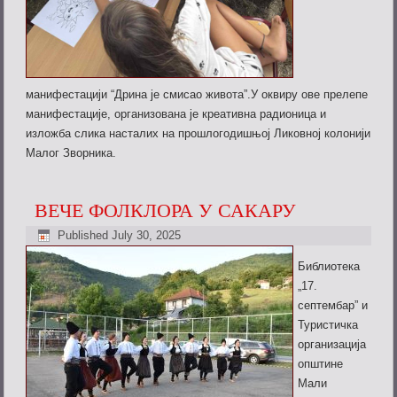
манифестацији “Дрина је смисао живота”.У оквиру ове прелепе
манифестације, организована је креативна радионица и
изложба слика насталих на прошлогодишњој Ликовној колонији
Малог Зворника.
ВЕЧЕ ФОЛКЛОРА У САКАРУ
Published
July 30, 2025
Библиотека
„17.
септембар” и
Туристичка
организација
општине
Мали