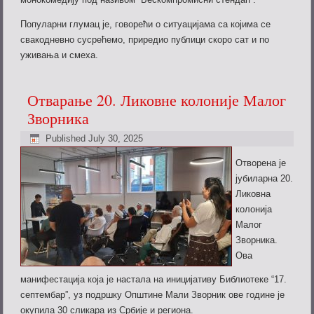
Популарни глумац је, говорећи о ситуацијама са којима се
свакодневно сусрећемо, приредио публици скоро сат и по
уживања и смеха.
Отварање 20. Ликовне колоније Малог
Зворника
Published
July 30, 2025
Отворена је
јубиларна 20.
Ликовна
колонија
Малог
Зворника.
Ова
манифестација која је настала на иницијативу Библиотеке “17.
септембар”, уз подршку Општине Мали Зворник ове године је
окупила 30 сликара из Србије и региона.