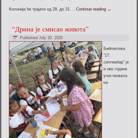
Колонија ће трајати од 28. до 31.…
Continue reading
→
“Дрина је смисао живота”
Published
July 30, 2025
Библиотека
“17.
септембар” је
и ове године
учествовала
на