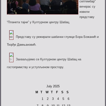
септембар”
вечерас су
извели
представу
“Планета тајни” у Културном центру Шабац.
Представу су режирали шабачки глумци Бора Божанић и
Ђорђе Дамњановић.
Захваљујемо се Културном центру Шабац на
гостопримству и уступљеном простору.
July 2025
M
T
W
T
F
S
S
1
2
3
4
5
6
7
8
9
10
11
12
13