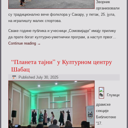
Зворник
организовали
су традиционално вече фолклора у Сакару, у петак, 25. јула,
на игралишту малих спортова.
Сваке године публика и учесници „Сомовијаде” имају прилику
да прате богат културно-уметнички програм, а наступ првог…
Continue reading
→
“Планета тајни” у Културном центру
Шабац
Published
July 30, 2025
Глумци
драмске
секције
Библиотеке
“17.