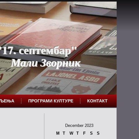
17. септембар"
Мали Зворник
ЕЉЕЊА
ПРОГРАМИ КУЛТУРЕ
КОНТАКТ
December 2023
M
T
W
T
F
S
S