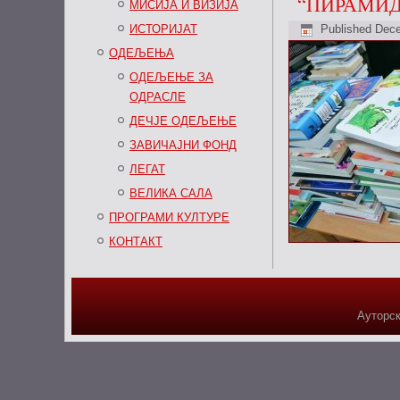
“ПИРАМИД
МИСИЈА И ВИЗИЈА
ИСТОРИЈАТ
Published
Dece
ОДЕЉЕЊА
ОДЕЉЕЊЕ ЗА
ОДРАСЛЕ
ДЕЧЈЕ ОДЕЉЕЊЕ
ЗАВИЧАЈНИ ФОНД
ЛЕГАТ
ВЕЛИКА САЛА
ПРОГРАМИ КУЛТУРЕ
КОНТАКТ
Ауторск