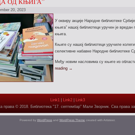
А ОД КЊИГА”
mber 20, 2023
У оквиру акције Народне библиотеке Србиј
књига” нашој библиотеци уручен је вредан 
књига.
Књиге су нашој библиотеци уручиле колег
селективне набавке Народне библиотеке Ср
Међу новим насловима су књиге из облас
reading
→
Link1
|
Link2
|
Link3
а права © 2018. Библиотека "17. септембар" Мали Зворник. Сва права з
Powered by
WordPress
and
WordPress Theme
created with Artisteer.