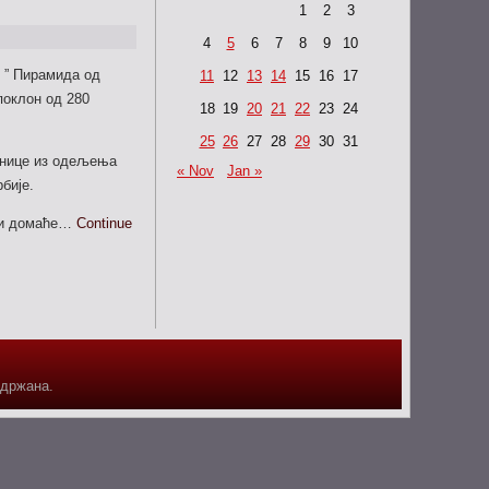
1
2
3
4
5
6
7
8
9
10
е ” Пирамида од
11
12
13
14
15
16
17
поклон од 280
18
19
20
21
22
23
24
25
26
27
28
29
30
31
инице из одељења
« Nov
Jan »
бије.
ти домаће…
Continue
адржана.