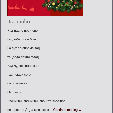
Звончићи
Кад падне први снег,
кад забели се брег
на пут се спрема тад
тај деда вечно млад.
Кад чујеш звона звон,
тад појави се он
са играчака сто
Охохохоо…
Звончићи, звончићи, звоните кроз ноћ
вечерас ће Деда мраз кроз…
Continue reading
→