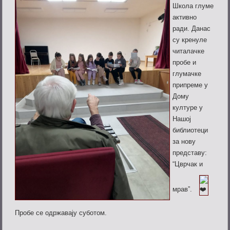
Школа глуме
активно
ради. Данас
су кренуле
читалачке
пробе и
глумачке
припреме у
Дому
културе у
Нашој
библиотеци
за нову
представу:
“Цврчак и
мрав”.
Пробе се одржавају суботом.