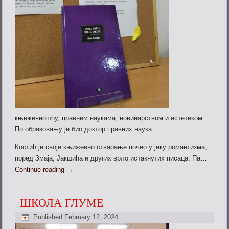
књижевношћу, правним наукама, новинарством и естетиком.
По образовању је био доктор правних наука.
Костић је своје књижевно стварање почео у јеку романтизма,
поред Змаја, Јакшића и других врло истакнутих писаца. Па…
Continue reading
→
ШКОЛА ГЛУМЕ
Published
February 12, 2024