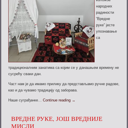
народних
радиности
“Вредне
руке” јесте
упознавање
са
традиционалним занатима са којим се у данашњем времену не
сусрећу сваки дан.
Част нам је да имамо прилику да представљамо ручне радове,
као и да чувамо традицију од заборава.
Наше суграђанке…
Continue reading
→
ВРЕДНЕ РУКЕ, ЈОШ ВРЕДНИЈЕ
МИСЛИ