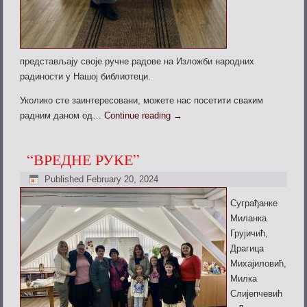
представљају своје ручне радове на Изложби народних
радиности у Нашој библиотеци.
Уколико сте заинтересовани, можете нас посетити сваким
радним даном од…
Continue reading
→
“ВРЕДНЕ РУКЕ”
Published
February 20, 2024
Суграђанке
Миланка
Грујичић,
Драгица
Михајиловић,
Милка
Слијепчевић