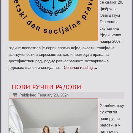
се сваког 20.
фебруара.
Овај датум
Генерална
скупштина
Уједињених
нација 2007.
године посветила је борби против неједнакости, социјалне
искључености и сиромаштва, као и промоцији права на
достојанствен рад, родну равноправност, остваривање
једнаких шанси и социјалне…
Continue reading
→
НОВИ РУЧНИ РАДОВИ
Published
February 20, 2024
У Библиотеку
су стигли
нови ручни
радови, а у
питању су