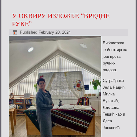
У ОКВИРУ ИЗЛОЖБЕ “ВРЕДНЕ
РУКЕ”
Published
February 20, 2024
Библиотека
је богатија за
још врста
ручних
радова.
Суграђанке
Јела Радић,
Милка
Вукотић,
Љиљана
Тешић као и
Деса
Јанковић