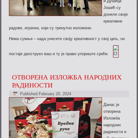
и Душица
Јошић су
донеле своје
креативне
радове, играчке, који су тренутно изложени.
Нема сумње – када унесете своју креативност у свој циљ, он
постаје двоструко ваш и ту је право упориште среће.
ОТВОРЕНА ИЗЛОЖБА НАРОДНИХ
РАДИНОСТИ
Published
February 20, 2024
Данас је
отворена
Изложба
народних
радиности и