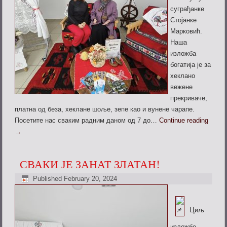
суграђанке
Стојанке
Марковић.
Наша
изложба
богатија је за
хеклано
вежене
прекриваче,
платна од беза, хеклане шоље, зепе као и вунене чарапе.
Посетите нас сваким радним даном од 7 до…
Continue reading
→
СВАКИ ЈЕ ЗАНАТ ЗЛАТАН!
Published
February 20, 2024
Циљ
изложбе