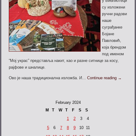
у Библиотеци
су изложени
ручни радови
наше
суграђанке
Бојане
Павловић,
која брендом
под именом
“Мој украс” представља накит, као и разне ситнице за косу,
рајфове и шналице.
Ово је наша традиционална изложба. И…
Continue reading
→
February 2024
M
T
W
T
F
S
S
1
2
3
4
5
6
7
8
9
10
11