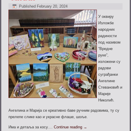
Published
February 20, 2024
У оквиру
Изложбе
народних
радиности
под називом
“Вредне
руке”,
изложени су
радови
суграђанки
Ангелине
Стевановић и
Марије
Николић.
Ангелина и Марија се креативно баве ручним радовима, ту су
прелепе слике као и украсне флаше, шоље.
Има и детаља за косу.…
Continue reading
→