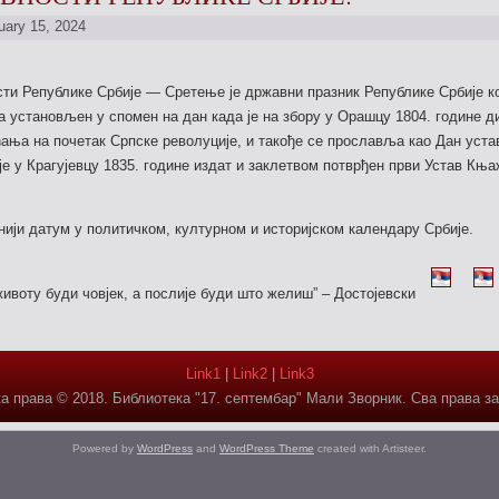
uary 15, 2024
ти Републике Србије — Сретење је државни празник Републике Србије к
 а установљен у спомен на дан када је на збору у Орашцу 1804. године д
ћања на почетак Српске револуције, и такође се прославља као Дан уста
је у Крагујевцу 1835. године издат и заклетвом потврђен први Устав Књ
тнији датум у политичком,
културном и историјском календару Србије.
животу буди човјек, а послије буди што желиш” – Достојевски
Link1
|
Link2
|
Link3
а права © 2018. Библиотека "17. септембар" Мали Зворник. Сва права з
Powered by
WordPress
and
WordPress Theme
created with Artisteer.