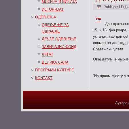
МИСИЈА И ВИЗИЈА
Published
Febr
ИСТОРИЈАТ
ОДЕЉЕЊА
Дан државнос
ОДЕЉЕЊЕ ЗА
15. и 16. фебруара,
ОДРАСЛЕ
устанак, као дан се
ДЕЧЈЕ ОДЕЉЕЊЕ
спомен на дан када 
ЗАВИЧАЈНИ ФОНД
Сретењски устав.
ЛЕГАТ
Овај датум је најби
ВЕЛИКА САЛА
ПРОГРАМИ КУЛТУРЕ
“На првом мјесту у 
КОНТАКТ
Ауторск