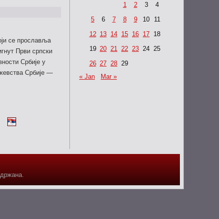
1
2
3
4
5
6
7
8
9
10
11
12
13
14
15
16
17
18
оји се прославља
19
20
21
22
23
24
25
игнут Први српски
вности Србије у
26
27
28
29
ажевства Србије —
« Jan
Mar »
адржана.