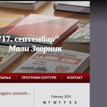
17. септембар"
Мали Зворник
ЕЉЕЊА
ПРОГРАМИ КУЛТУРЕ
КОНТАКТ
СИДОРА СЕКУЛИЋ
»
February 2024
M
T
W
T
F
S
S