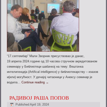
“17.септембар” Mали Зворник присуствовао је данас,
19.априла 2024.године од 10 часова стручном акредитованом
семинару у Библиотеци шабачкој на тему: Вештачка
интелигенција (Artifical intelligence) у библиотекарству – изазов
и(или) могућност. У дечијој читаоници у Анексу семинар је
водила…
Continue reading
→
РАДИВОЈ РАША ПОПОВ
Published
April 19, 2024