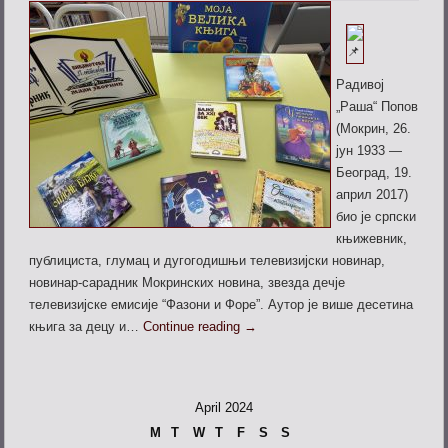
Радивој
„Раша“ Попов
(Мокрин, 26.
јун 1933 ―
Београд, 19.
април 2017)
био је српски
књижевник,
публициста, глумац и дугогодишњи телевизијски новинар,
новинар-сарадник Мокринских новина, звезда дечје
телевизијске емисије “Фазони и Форе”. Аутор је више десетина
књига за децу и…
Continue reading
→
April 2024
M
T
W
T
F
S
S