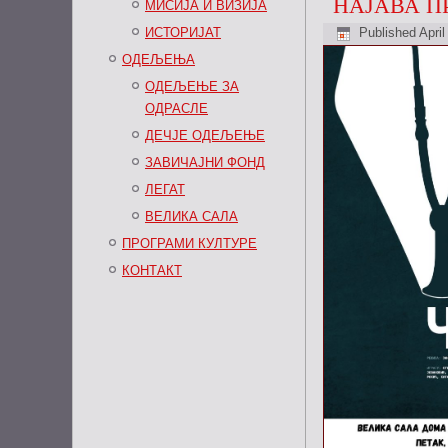
НАЈАВА П
МИСИЈА И ВИЗИЈА
ИСТОРИЈАТ
Published
April
ОДЕЉЕЊА
ОДЕЉЕЊЕ ЗА
ОДРАСЛЕ
ДЕЧЈЕ ОДЕЉЕЊЕ
ЗАВИЧАЈНИ ФОНД
ЛЕГАТ
ВЕЛИКА САЛА
ПРОГРАМИ КУЛТУРЕ
КОНТАКТ