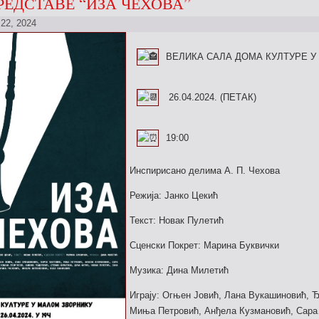
РЕДСТАВЕ “ИЗА ЧЕХОВА”
 22, 2024
ВЕЛИКА САЛА ДОМА КУЛТУРЕ У
26.04.2024. (ПЕТАК)
19:00
Инспирисано делима А. П. Чехова
Режија: Јанко Цекић
Текст: Новак Пулетић
Сценски Покрет: Марина Буквички
Музика: Дина Милетић
Играју: Огњен Јовић, Лана Вукашиновић, 
Миња Петровић, Анђела Кузмановић, Са