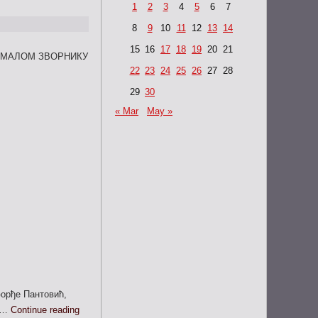
1
2
3
4
5
6
7
8
9
10
11
12
13
14
15
16
17
18
19
20
21
 МАЛОМ ЗВОРНИКУ
22
23
24
25
26
27
28
29
30
« Mar
May »
Ђорђе Пантовић,
ра…
Continue reading