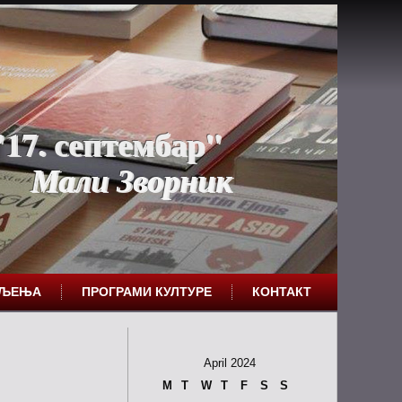
17. септембар"
Мали Зворник
ЕЉЕЊА
ПРОГРАМИ КУЛТУРЕ
КОНТАКТ
April 2024
M
T
W
T
F
S
S