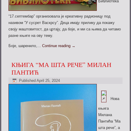
Библиотека
“17.септембар” организовала је креативну радионицу под
називом “У сусрет Васкрсу”. Деца имају прилику да покажу
своју маштовитост, да цртају, да боје, и ми са њима да читамо
разне књиге на ову тему.
Боје, шаренило,…
Continue reading
→
КЊИГА “МА ШТА РЕЧЕ” МИЛАН
ПАНТИЋ
Published
April 25, 2024
Нова
књига
Милана
Пантића “Ма
шта рече”, а