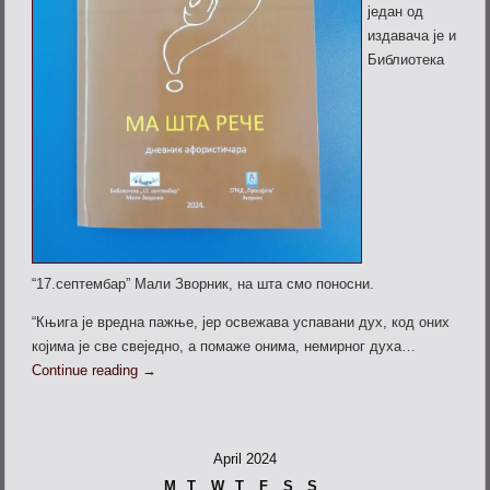
један од
издавача је и
Библиотека
“17.септембар” Мали Зворник, на шта смо поносни.
“Књига је вредна пажње, јер освежава успавани дух, код оних
којима је све свеједно, а помаже онима, немирног духа…
Continue reading
→
April 2024
M
T
W
T
F
S
S