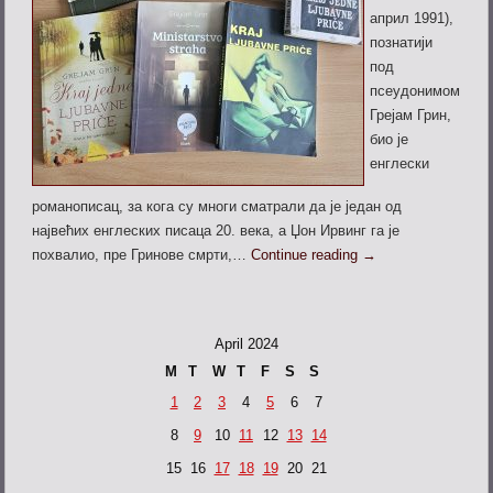
април 1991),
познатији
под
псеудонимом
Грејам Грин,
био је
енглески
романописац, за кога су многи сматрали да је један од
највећих енглеских писаца 20. века, а Џон Ирвинг га је
похвалио, пре Гринове смрти,…
Continue reading
→
April 2024
M
T
W
T
F
S
S
1
2
3
4
5
6
7
8
9
10
11
12
13
14
15
16
17
18
19
20
21