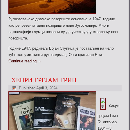
Југословенско драмско позориште основано је 1947. године
као репрезентативно позориште нове Југославије. Многи
најзначајнији глумци позвани су да учествују у стварању овог
позоришта.
Године 1947, редитељ Бојан Ступица је постављен на чело
куће као уметнички руководилац. Он и критичар Ели…
Continue reading
→
ХЕНРИ ГРЕЈАМ ГРИН
Published
April 3, 2024
Хенри
Грејам Грин
(2. октобар
1904—3.