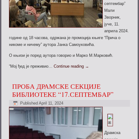
септембар”
Мали
Зворник,
јуче, 11.
априла 2024.
године од 18 часова, одржана је промоција књиге “Прича о
никоме и ничему” аутора Јанка Самоуковића.
О књизи је поред аутора говорио и Марко М.Марковић.
“Мој ђед је преживио…
Continue reading
→
ПРОБА ДРАМСКЕ СЕКЦИЈЕ
БИБЛИОТЕКЕ “17.СЕПТЕМБАР”
Published
April 11, 2024
Драмска