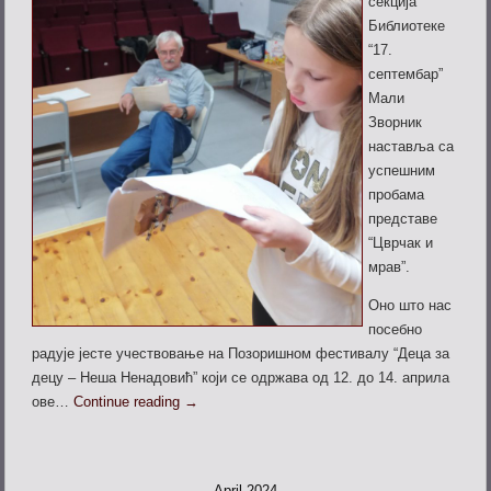
секција
Библиотеке
“17.
септембар”
Мали
Зворник
наставља са
успешним
пробама
представе
“Цврчак и
мрав”.
Оно што нас
посебно
радује јесте учествовање на Позоришном фестивалу “Деца за
децу – Неша Ненадовић” који се одржава од 12. до 14. априла
ове…
Continue reading
→
April 2024