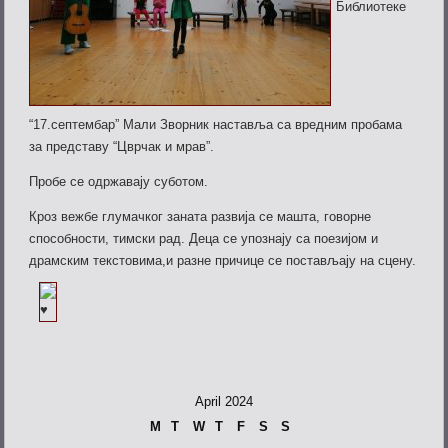
Библиотеке
“17.септембар” Мали Зворник наставља са вредним пробама
за представу “Цврчак и мрав”.
Пробе се одржавају суботом.
Кроз вежбе глумачког заната развија се машта, говорне
способности, тимски рад. Деца се упознају са поезијом и
драмским текстовима,и разне причице се постављају на сцену.
April 2024
M
T
W
T
F
S
S