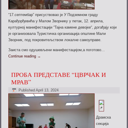
“17.септембар” присуствовао је У Подземном граду
Карађорђевића у Малом Зворнику у петак, 12. априла,
културној манифестацији “Тајна камене девојке“, догађају који
је организовала Туристичка организација општине Мали
Зворник, под покровитељством локалне самоуправе.
Заиста смо одушевљени манифестацијом,а поготово…
Continue reading
→
ПРОБА ПРЕДСТАВЕ “ЦВРЧАК И
МРАВ”
Published
April 13, 2024
Драмска
секција